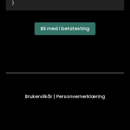
  }
Bli med i betatesting
Brukervilkår
|
Personvernerklæring